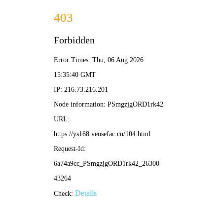
麻花影院
🥨
🥨 麻花导航 ·
麻花影院
/ 欢乐片单
‹
›
😂 喜剧
🥨 爆笑
🎭 小品
💞 爱情喜剧